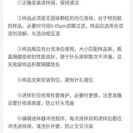
①正确安装进样阀，保持清洁
②样品必须是无固体颗粒的均匀液体，对于特别脏
的样品，必要时可经0.45μm滤膜过滤，样品应选用合适
溶剂溶解，与流动相互溶
③样品瓶应充分洗净后使用，大小匹配样品架，瓶
盖隔膜垫密封性能良好，便于针头穿刺数次不滲漏，且
无残留样品积聚隔膜垫处
④样品支架安装到位，避免针扎错位
⑤进样针应经常检查维护，必要时更换，注意准确
设置针吸液高度，防止针头弯曲
⑥编辑进样器冲洗程序，每次进样前和进样后都应
冲洗进样阀，清洗针外壁，防止交又污染