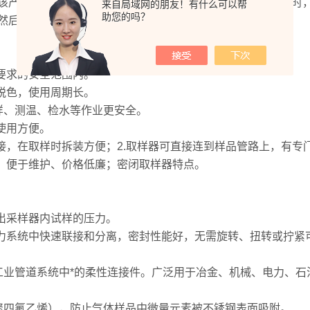
产品可以连续的工作，甚至长的工作时间可以超过1万个小时，
来自局域网的朋友！有什么可以帮
助您的吗？
然后这些气体就可以进行相应的探测工作。
要求的安全范围内。
脱色，使用周期长。
、测温、检水等作业更安全。
使用方便。
，在取样时拆装方便；2.取样器可直接连到样品管路上，有专
高、便于维护、价格低廉；密闭取样器特点。
出采样器内试样的压力。
力系统中快速联接和分离，密封性能好，无需旋转、扭转或拧紧
业管道系统中*的柔性连接件。广泛用于冶金、机械、电力、石
四氟乙烯），防止气体样品中微量元素被不锈钢表面吸附。