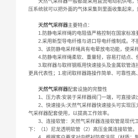
天然气采样器一般都是采用直流电动机供电，该
压系统就可以把外面的气体采集到里面收集起来，
天然气采样器
主要特点：
1.防静电采样绳的电阻值严格控制在国家标准
2.采用新型导电纤维与进口导电纤维制成。不
3、该防静电采样绳具有电晕放电功能，使采样
4.防静电采样绳柔软、重量轻，容易打结点、
3.取样器与取样钢瓶用快速接头及金属软管连接
更具代表性；1.密闭取样器路操作简单、可靠性
天然气采样器
配套设施的完整性
1、压力表:安装于采样器阀门一端，可直接读
2、快速接头:天然气采样器快速接头可实现压
气采样器配套使用，以提高工作效率。
3、连接软管：天然气采样器连接软管是现代工
下：（1）尼龙透明软管（2）高压金属连接软管。
4、根据客户要求对内壁衬防腐涂层（材质：聚