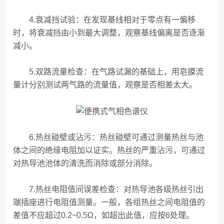
4.衰减挡试验：在发现基线相对于零点有一偏移
时，将衰减挡由小到最大调整，观察基线偏离是否逐渐
减小。
5.双路流量检查：在气路试漏的基础上，用皂膜流
量计分别测试两气路的流量值，观察是否相差太大。
6.热丝碰壁或沾污：热丝碰壁可通过测量热丝与池
体之间的绝缘电阻加以证实。热丝的严重沾污，可通过
对热导池池体的清洗而消除或部分消除。
7.热丝电阻值间误差检查：对热导池各级热丝引出
端插座进行电阻值测量。一般，各组热丝之间电阻值的
差值不应超过0.2~0.5Ω，如超出此值，应按6处理。