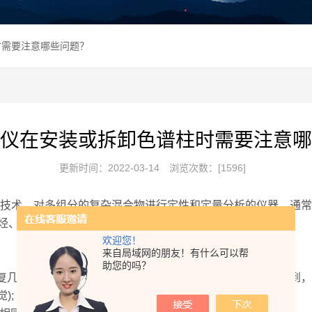
时需要注意哪些问题？
仪在安装或拆卸色谱柱时需要注意哪
更新时间：2022-03-14
浏览次数：[1596]
技术，对多组分的复杂混合物进行定性和定量分析的仪器。通常可
烃、酞酸酯等。
欢迎您！
来自局域网的朋友！有什么可以帮
助您的吗？
，10ul注射器 金属针头部分体积0.6ul，有气泡也看不到，
);