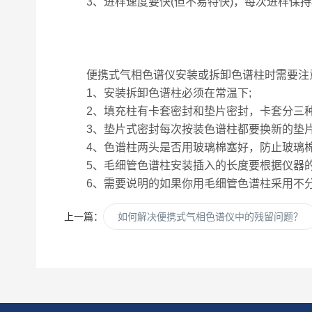
3、进样速度要快(但不易特快)，每次进样保持
便携式气相色谱仪安装或拆卸色谱柱时需要注
1、安装拆卸色谱柱必须在常温下;
2、填充柱有卡套密封和垫片密封，卡套分三种
3、垫片式密封每次按装色谱柱都要换新的垫片
4、色谱柱两头是否用玻璃棉塞好，防止玻璃棉
5、毛细管色谱柱安装插入的长度要根据仪器的
6、需要说明的如果你用毛细管色谱柱采用不分
上一篇：
如何解决便携式气相色谱仪中的残留问题？