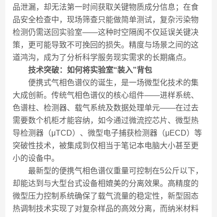
品泄漏，却无法第一时间获取关键物质成分信息；在食
品安全检查中，现场筛查只能做简单测试，复杂污染物
检测仍需送回实验室——这种时空隔阂不仅延误关键决
策，更可能导致不可挽回的损失。精度与场景之间的这
道鸿沟，成为了分析科学服务现实需求的长期痛点。
技术突破：如何将实验室“装入”背包
便携式气相色谱仪的诞生，是一场微型化技术的集
大成创新。传统气相色谱仪的核心组件——进样系统、
色谱柱、检测器、载气系统及数据处理单元——在过去
需要数个机柜才能容纳，如今通过微流控芯片、微型热
导检测器（μTCD）、微型电子捕获检测器（μECD）等
突破性技术，被集成到仅相当于笔记本电脑大小甚至更
小的设备中。
最新型的便携气相色谱仪重量可控制在5公斤以下，
却能达到与大型台式设备相媲美的分离效果。高精度的
微型压力控制系统确保了载气流量的稳定性，新型固态
热调制技术实现了对复杂样品的高效分离，而纳米材料