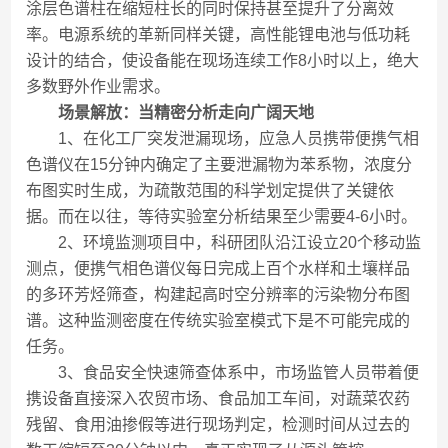
涂层色谱柱在缩短柱长的同时保持甚至提升了分离效
率。电源系统的革新同样关键，高性能锂电池与低功耗
设计的结合，使设备能在现场连续工作8小时以上，绝大
多数野外作业需求。
场景解放：当精密分析走向广阔天地
1、在化工厂突发泄漏现场，应急人员携带便携气相
色谱仪在15分钟内确定了主要泄漏物为苯系物，浓度分
布图实时生成，为疏散范围的科学划定提供了关键依
据。而在以往，等待实验室分析结果至少需要4-6小时。
2、环境监测项目中，科研团队沿江设立20个移动监
测点，便携气相色谱仪每日完成上百个水样和土壤样品
的多环芳烃筛查，构建起高时空分辨率的污染物分布图
谱。这种监测密度在传统实验室模式下是不可能完成的
任务。
3、食品安全快速筛查体系中，市场监管人员带着便
携设备直接深入农贸市场、食品加工车间，对蔬菜农药
残留、食用油掺假等进行现场判定，检测时间从过去的