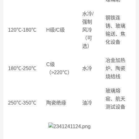
水冷
/
钢铁连
强制
铸、玻璃
120℃-180℃
H级/C级
风冷
输送、焦
（可
化设备
选）
冶金加热
C级
180℃-250℃
水冷
炉、陶瓷
（>220℃）
烧结线
玻璃熔
窑、航天
250℃-350℃
陶瓷绝缘
油冷
测试设备