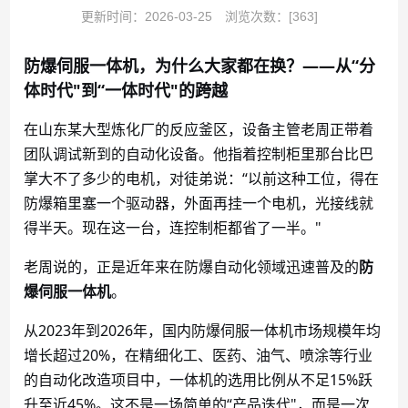
更新时间：2026-03-25
浏览次数：[363]
防爆伺服一体机，为什么大家都在换？
——从“分
体时代"到“一体时代"的跨越
在山东某大型炼化厂的反应釜区，设备主管老周正带着
团队调试新到的自动化设备。他指着控制柜里那台比巴
掌大不了多少的电机，对徒弟说：
“以前这种工位，得在
防爆箱里塞一个驱动器，外面再挂一个电机，光接线就
得半天。现在这一台，连控制柜都省了一半。"
老周说的，正是近年来在防爆自动化领域迅速普及的
防
爆伺服一体机
。
从
2023年到2026年，国内防爆伺服一体机市场规模年均
增长超过20%，在精细化工、医药、油气、喷涂等行业
的自动化改造项目中，一体机的选用比例从不足15%跃
升至近45%。这不是一场简单的“产品迭代"，而是一次