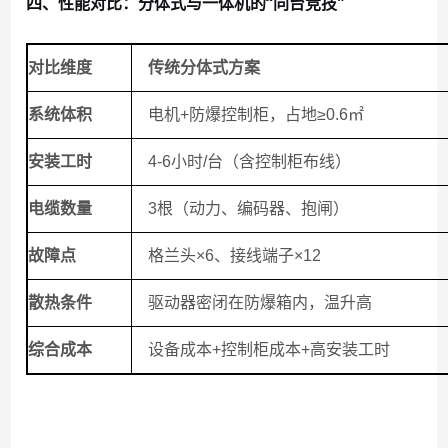
四、性能对比：分体式与一体机的
“同台竞技"
对比维度
传统分体式方案
系统体积
电机
+防爆控制柜，占地≥0.6㎡
安装工时
4-6小时/台（含控制柜布线）
电缆数量
3根（动力、编码器、抱闸）
故障点
格兰头
×6、接线端子×12
散热条件
驱动器密闭在防爆箱内，温升高
综合成本
设备成本
+控制柜成本+高安装工时