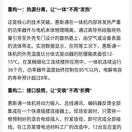
重构一：热源分离，让
“一体"不再“发热"
这是核心的技术突破。惠斯通在一体机内部将发热严重
的功率器件与电机本体物理隔离，通过高导热硅脂将热
量引导至外壳专门设计的散热筋上，由空气或设备表面
的流体带走。实测数据显示，在同等工况下，惠斯通一
体机的外壳温度比分体式驱动器的防爆箱表面低
12-
15℃。在某精细化工连续搅拌应用中，一体机连续运行
36个月，功率器件温度始终控制在85℃以内，电解电容
的寿命预计超过8年。
重构二：接口极简，让
“安装"不再“折腾"
惠斯通一体机将动力输入、总线通讯、编码器反馈全部
集成在一个快速插拔连接器上。现场安装时，只需将一
根预制好的混合电缆插入，拧紧锁母，即可完成全部接
线。在江苏某锂电池材料工厂的改造中，
12台反应釜的