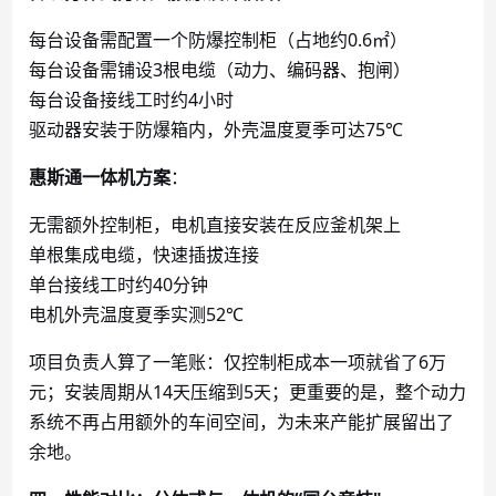
每台设备需配置一个防爆控制柜（占地约
0.6㎡）
每台设备需铺设
3根电缆（动力、编码器、抱闸）
每台设备接线工时约
4小时
驱动器安装于防爆箱内，外壳温度夏季可达
75℃
惠斯通一体机方案
：
无需额外控制柜，电机直接安装在反应釜机架上
单根集成电缆，快速插拔连接
单台接线工时约
40分钟
电机外壳温度夏季实测
52℃
项目负责人算了一笔账：仅控制柜成本一项就省了
6万
元；安装周期从14天压缩到5天；更重要的是，整个动力
系统不再占用额外的车间空间，为未来产能扩展留出了
余地。