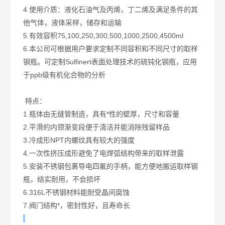
4.使用介质：液化石油气及丙烯，丁二烯及满足条件的其
他气体，液体采样，储存和运输
5.有效容积75,100,250,300,500,1000,2500,4500ml
6.本公司可根据用户要求定制不同容积和不同尺寸的取样
钢瓶。可定制Sulfinert表面处理技术的硫钝化钢瓶，应用
于ppb级有机化合物的分析
特点：
1.瓶体由无缝管制造，具有*性的壁厚，尺寸和容量
2.平滑的内颈渐变段便于清洁并能消除残留样品
3.冷成形NPT内螺纹具有较大的强度
4.一次性挤压成形避免了电焊弧结构带来的取样泄露
5.安装不锈钢包裹导电四氟的手柄，能方便地搬运取样钢
瓶，结实耐用，不会损坏
6.316L不锈钢材料能耐受晶间腐蚀
7.阀门结构*，密封性好，且寿命长