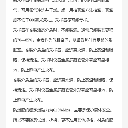
新采样器在充装燃料气及天然气以前，必须排出内部空
气，可用氮气冲洗并干燥。或一用抽真空方法抽空，真空
度不低于600毫米汞柱。采样器尽可能专样。
采样器在充装液态介质时，不能装满。通常只能装其容积
的70—85%，余者作为气相空间，以备受热时有足够的膨
胀室。充装介质后的采样器，应远离火源，防止高温和曝
晒，保持清洁。采样时仪器金属屏蔽软管外壳应可靠接
地，防止静电产生火花。
充装介质后的采样器，应远离水源，防止高温和曝晒，保
持清洁。采样时仪器金属屏蔽软管外形壳应可靠接地，防
止静电产生火花。
防爆膜的额定爆破力为6±5%Mpa，主要是保护筒体安全。
所以不要随意试爆，拆换，更不准用其他规格，材质的膜