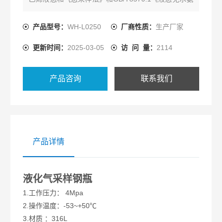
的测定方法 *部分 实验室样品的采取》的需求设计制
造的主要用于液化石油气，乙烯，丙烯，丁二烯分析
产品型号：
WH-L0250
厂商性质：
生产厂家
试样的贮存和输送的容器，材质为316L。同时也适用
更新时间：
2025-03-05
访 问 量：
2114
于相同操作条件下的其他气体或液体采样用。
产品咨询
联系我们
产品详情
液化气采样钢瓶
1.工作压力： 4Mpa
2.操作温度：-53~+50℃
3.材质 ：316L