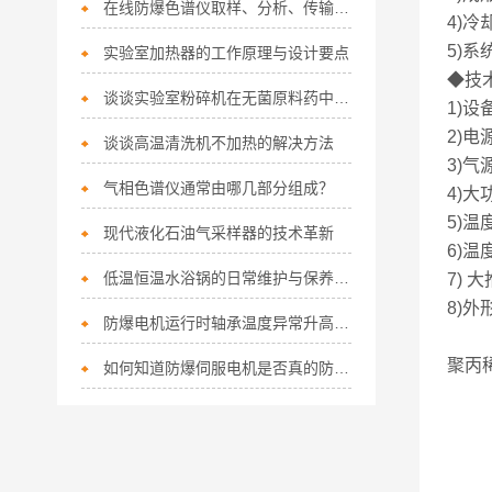
在线防爆色谱仪取样、分析、传输一体化安全方案解析
4)
5)
实验室加热器的工作原理与设计要点
◆技
谈谈实验室粉碎机在无菌原料药中的应用
1)设
2)电源
谈谈高温清洗机不加热的解决方法
3)气
气相色谱仪通常由哪几部分组成？
4)大功
5)温度
现代液化石油气采样器的技术革新
6)温度
低温恒温水浴锅的日常维护与保养全攻略
7) 大
8)外
防爆电机运行时轴承温度异常升高，可能的原因有哪些？如何排查？
聚丙
如何知道防爆伺服电机是否真的防爆？看准这三点不被忽悠