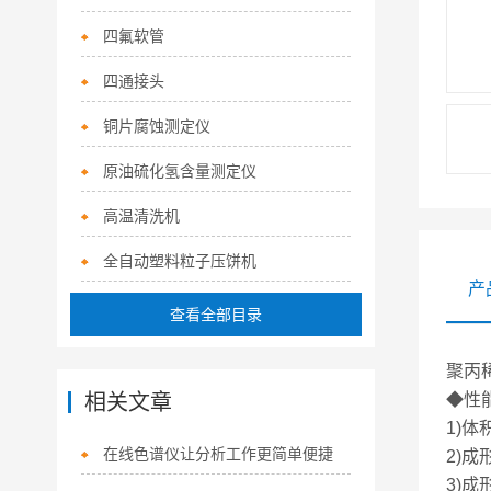
四氟软管
四通接头
铜片腐蚀测定仪
原油硫化氢含量测定仪
高温清洗机
全自动塑料粒子压饼机
产
查看全部目录
聚丙
相关文章
◆性
1)
在线色谱仪让分析工作更简单便捷
2)
3)