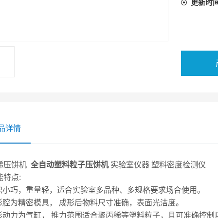
更新时
品详情
稀压饼机
全自动塑料粒子压饼机
实验室仪器 塑料密度检测仪
能特点:
体积小巧，重量轻，适合实验室多品种、多规格要求场合使用。
成形腔为精密模具， 成形后物料尺寸准确，表面光洁度。
成形动力为气缸， 推力范围适合聚丙稀等塑料粒子，且可准确控制