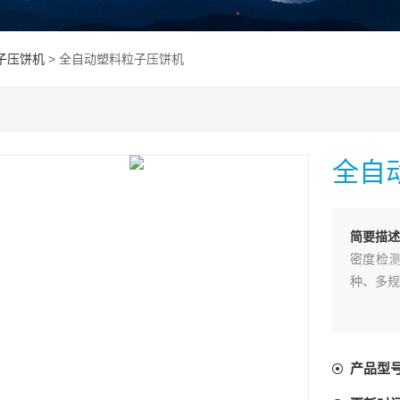
子压饼机
> 全自动塑料粒子压饼机
全自
简要描
密度检
种、多规
产品型