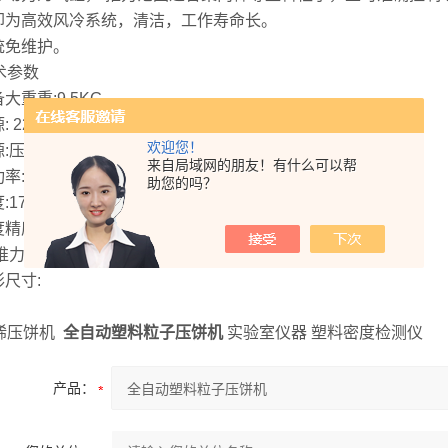
冷却为高效风冷系统，清洁，工作寿命长。
系统免维护。
术参数
备大重重:9.5KG
: 220V : 50Hz
欢迎您！
源:压缩空气或氮气0.4MPa (Max)
来自局域网的朋友！有什么可以帮
率: 500W
助您的吗？
:170C
精度: +/-1C
推力: 50Kg .
形尺寸:
稀压饼机
全自动塑料粒子压饼机
实验室仪器 塑料密度检测仪
产品：