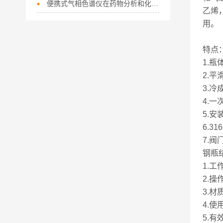
便携式气相色谱仪在药物分析和化学工业中得到了广泛应用
乙烯
用。
特点
1.
2.
3.
4.
5.
6.3
7.
钢瓶
1.工
2.操
3.材
4.
5.有效