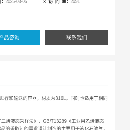
间：
2025-03-05
访 问 量：
2991
产品咨询
联系我们
贮存和输送的容器，材质为316L。同时也适用于相同
丁二烯液态采样法》，GB/T13289《工业用乙烯液态
验室样品的采取》的需求设计制造的主要用于液化石油气，