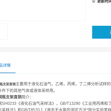
更新时
品详情
主要用于液化石油气，乙烯，丙烯，丁二烯分析试样的
瓶支架直销
条件下的其他气体或液体采样用。
钢瓶支架直销
简介：
SH0233《液化石油气采样法》，GB/T13290《工业用丙烯和
态采样法》和GB/T8570.1《液态无水氨的测定方法*部分实