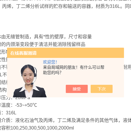
，丙烯，丁二烯分析试样的贮存和输送的容器，材质为316L。
：
瓶体由无缝管制造，具有*性的壁厚，尺寸和容量
平滑的内颈渐变段便于清洁并能消除残留样品
冷成形NPT内螺纹具有较大的强度
一次性挤压成形避免了电焊弧结构带来的取样泄露
欢迎您！
安装不锈钢包裹导电四氟的手柄，能方便地搬运取样钢瓶，结实耐
来自局域网的朋友！有什么可以帮
助您的吗？
16L不锈钢材料能耐受晶间腐蚀
阀门结构*，密封性好，且寿命长
结构说明:
作压力：20MPa
作温度：-53~+50℃
质：316L
使用介质：液化石油气及丙烯，丁二烯及满足条件的其他气体，液
容积100,250,300,500,1000,2000ml