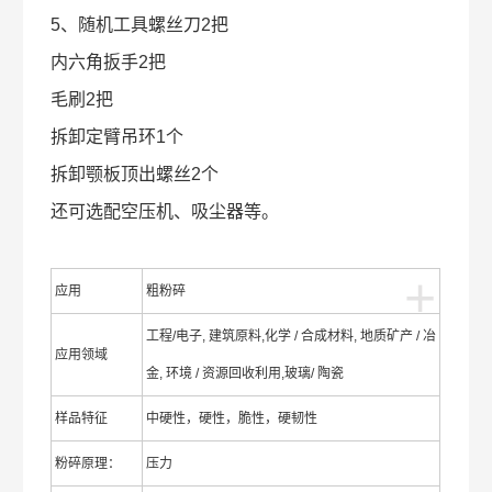
5、随机工具螺丝刀2把
内六角扳手2把
毛刷2把
拆卸定臂吊环1个
拆卸颚板顶出螺丝2个
还可选配空压机、吸尘器等。
+
应用
粗粉碎
工程/电子, 建筑原料,化学 / 合成材料, 地质矿产 / 冶
应用领域
金, 环境 / 资源回收利用,玻璃/ 陶瓷
样品特征
中硬性，硬性，脆性，硬韧性
粉碎原理：
压力