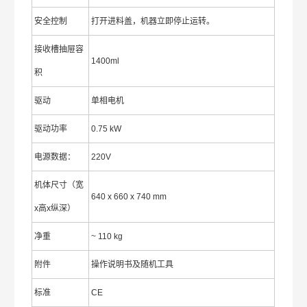
安全控制
打开进料盖，机器立即停止运转。
接收槽抽屉容
1400ml
积
驱动
单相电机
驱动功率
0.75 kW
电源数据：
220V
机体尺寸（宽
640 x 660 x 740 mm
x高x纵深）
净重
~ 110 kg
附件
操作说明书及随机工具
标准
CE