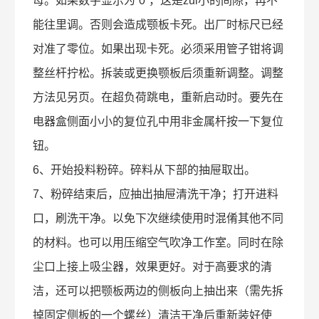
母。如果数字显示为“0”，这是zui小的间隙，再不
能往里调。否则会造成颚板卡死。出厂时标尺已经
对准了零位。如果出现卡死。必须采用管子钳将调
整丝杆拧松。拆装或更换颚板后须重新调整。调整
方法见另页。在超负荷跳电，重新启动时。要先在
电器盒侧面小小的复位孔中用非金属杆按一下复位
钮。
6、开始投料粉碎。碎料从下部的抽屉取出。
7、粉碎结束后，应抽出抽屉清洗干净；打开进料
口，刷洗干净。以免下次继续使用时混倄其他不同
的材料。也可以用压缩空气吹净工作室。同时在除
尘口上接上吸尘器，效果更好。对于高要求的清
洁，还可以把颚板两边的侧板向上抽出来（需先拆
掉固定侧板的一个螺丝）清洁干净后重新装好使