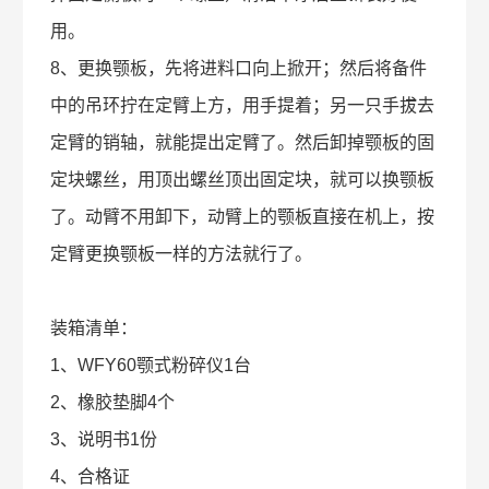
用。
8、更换颚板，先将进料口向上掀开；然后将备件
中的吊环拧在定臂上方，用手提着；另一只手拔去
定臂的销轴，就能提出定臂了。然后卸掉颚板的固
定块螺丝，用顶出螺丝顶出固定块，就可以换颚板
了。动臂不用卸下，动臂上的颚板直接在机上，按
定臂更换颚板一样的方法就行了。
装箱清单：
1、WFY60颚式粉碎仪1台
2、橡胶垫脚4个
3、说明书1份
4、合格证