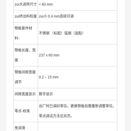
zui大进样尺寸
< 60 mm
zui终出料粒度
zui小 0.4 mm连续可调
颚板套件材
不锈钢 （标配）锰钢（选配）
料：
颚板长度、宽
237 x 60 mm
度
颚板间隙宽度
0.2 – 15 mm
调节
间隙宽度显示
数字显示
出厂时已调好零位。更换颚板后需重新调整零位。
零点-校准
零点调试方法见另页。
免润滑