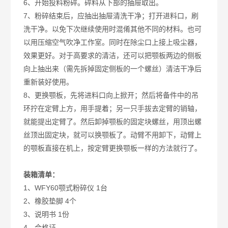
6、开始投料粉碎。碎料从下部的抽屉取出。
7、粉碎结束后，应抽出抽屉清洗干净；打开进料口，刷
洗干净。以免下次继续使用时混倄其他不同的材料。也可
以用压缩空气吹净工作室。同时在除尘口上接上吸尘器，
效果更好。对于高要求的清洁，还可以把颚板两边的侧板
向上抽出来（需先拆掉固定侧板的一个螺丝）清洁干净后
重新装好使用。
8、更换颚板，先将进料口向上掀开；然后将备件中的吊
环拧在定臂上方，用手提着；另一只手拔去定臂的销轴，
就能提出定臂了。然后卸掉颚板的固定块螺丝，用顶出螺
丝顶出固定块，就可以换颚板了。动臂不用卸下，动臂上
的颚板直接在机上，按定臂更换颚板一样的方法就行了。
装箱清单：
1、WFY60颚式粉碎仪 1台
2、橡胶垫脚 4个
3、说明书 1份
4、合格证