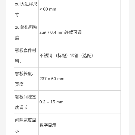
zui大进样尺
< 60 mm
寸
zui终出料粒
zui小 0.4 mm连续可调
度
颚板套件材
不锈钢 （标配）锰钢（选配）
料：
颚板长度、
237 x 60 mm
宽度
颚板间隙宽
0.2 – 15 mm
度调节
间隙宽度显
数字显示
示