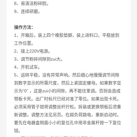
8、易清洁粉碎腔。
9、连续研磨。
操作方法：
1、开箱后，装上四个橡胶垫脚，装上进料口，平稳放到
工作位置。
2、接上220V电源。
3、调节粉碎间隙到zui大。
4、开机试车。
5、运转平稳，没有异常声响。然后细心地慢慢调节间隙
到数字显示的所需尺度，然后上紧固定螺母。如果数字显
示为“0” ，这是zui小的间隙，再不能往里调。否则会造成
颚板卡死。出厂时标尺已经对准了零位。如果出现卡死。
必须采用管子钳将调整丝杆拧松。拆装或更换颚板后须重
新调整。调整方法见另页。在超负荷跳电，重新启动时。
要先在电器盒侧面小小的复位孔中用非金属杆按一下复位
钮。