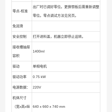
出厂时已调好零位。更换颚板后需重新调整
零点-校准
零位。零点调试方法见另页。
免润滑
安全控制
打开进料盖，机器立即停止运转。
接收槽抽屉
1400ml
容积
驱动
单相电机
驱动功率
0.75 kW
电源数据：
220V
机体尺寸
（宽x高x纵
640 x 660 x 740 mm